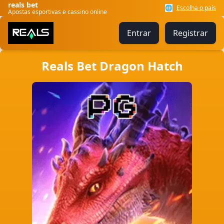
reals bet
🌐
Escolha o país
Apostas esportivas e cassino online
Entrar
Registrar
Reals Bet Dragon Hatch