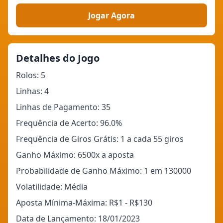
Jogar Agora
Detalhes do Jogo
Rolos:
5
Linhas:
4
Linhas de Pagamento:
35
Frequência de Acerto:
96.0%
Frequência de Giros Grátis:
1 a cada 55 giros
Ganho Máximo:
6500x a aposta
Probabilidade de Ganho Máximo:
1 em 130000
Volatilidade:
Média
Aposta Mínima-Máxima:
R$1 - R$130
Data de Lançamento:
18/01/2023